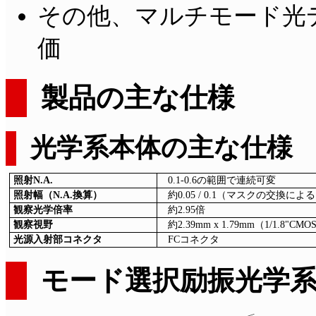
その他、マルチモード光
価
製品の主な仕様
光学系本体の主な仕様
照射N.A.
0.1-0.6の範囲で連続可変
照射幅（N.A.換算）
約0.05 / 0.1（マスクの交換によ
観察光学倍率
約2.95倍
観察視野
約2.39mm x 1.79mm（1/1.8"
光源入射部コネクタ
FCコネクタ
モード選択励振光学