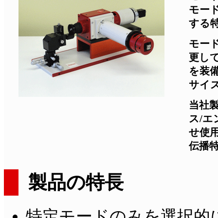
モー
する
モー
更し
を装
サイ
当社製
ス/
せ使
伝播
製品の特長
特定モードのみを選択的