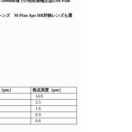
800nm域での色収差補正型のM-Plan
M-Plan Apo HR対物レンズも選
（μm）
焦点深度（μm）
14.0
3.5
1.6
0.9
0.6