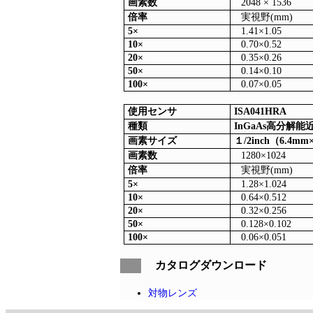
画素数
2048 × 1536
倍率
実視野(mm)
5×
1.41×1.05
10×
0.70×0.52
20×
0.35×0.26
50×
0.14×0.10
100×
0.07×0.05
使用センサ
ISA041HRA
種類
InGaAs高分解
画素サイズ
１/2inch（6.4mm
画素数
1280×1024
倍率
実視野(mm)
5×
1.28×1.024
10×
0.64×0.512
20×
0.32×0.256
50×
0.128×0.102
100×
0.06×0.051
カタログダウンロード
対物レンズ