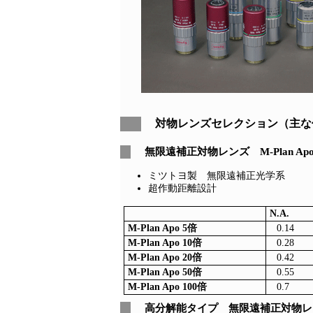
対物レンズセレクション（主な
無限遠補正対物レンズ M-Plan A
ミツトヨ製 無限遠補正光学系
超作動距離設計
N.A.
M-Plan Apo 5倍
0.14
M-Plan Apo 10倍
0.28
M-Plan Apo 20倍
0.42
M-Plan Apo 50倍
0.55
M-Plan Apo 100倍
0.7
高分解能タイプ 無限遠補正対物レンズ 