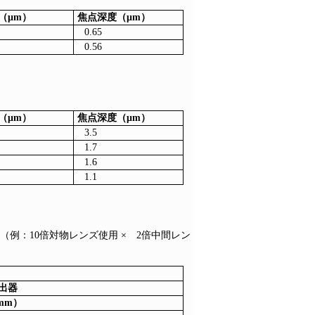
（μm）
焦点深度（μm）
0.65
0.56
（μm）
焦点深度（μm）
3.5
1.7
1.6
1.1
例：10倍対物レンズ使用 × 2倍中間レン
検出器
12mm）