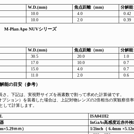
W.D.(mm)
焦点距離（mm)
分解能
10.0
4.0
0.42
10.0
2.0
0.39
Plan Apo NUVシリーズ
W.D.(mm)
焦点距離（mm)
分解能
30.5
20.0
1.0
17.0
10.0
0.7
15.0
4.0
0.7
11.0
2.0
0.6
解能の目安（参考）
長さ。下記は、実視野サイズを画素数で割って求めた計算値です。
オプション）を装着した場合は、上記対物レンズの2倍相当の実観察倍率（
）として計算します。
GL
ISA041H2
出器
InGaAs高感度近赤外
6mm×5.29ｍｍ）
1/2inch（ 6.4mm ×5.