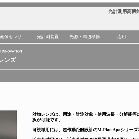
光計測用高機
画像センサ
光計測装置
光源・周辺機器
応用
レンズ
対物レンズは、用途・計測対象・使用波長・分解能等
択が可能です。
可視域用には、超作動距離設計のM-Plan Apoシリー