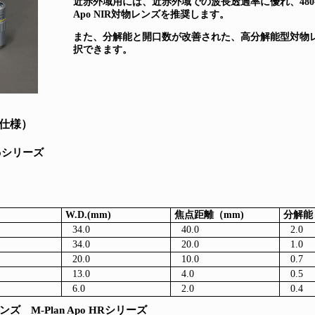
近赤外域用には、近赤外域での波長透過率に優れ、480-1
Apo NIR対物レンズを推奨します。
また、分解能と開口数が改善された、高分解能型対物レンズ 
択できます。
仕様）
poシリーズ
W.D.(mm)
焦点距離（mm)
分解能
34.0
40.0
2.0
34.0
20.0
1.0
20.0
10.0
0.7
13.0
4.0
0.5
6.0
2.0
0.4
M-Plan Apo HRシリーズ