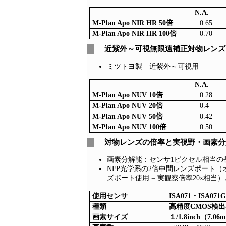
N.A.
M-Plan Apo NIR HR 50倍
0.65
M-Plan Apo NIR HR 100倍
0.70
近紫外～可視無限遠補正対物レンズ M-
ミツトヨ製 近紫外～可視用
N.A.
M-Plan Apo NUV 10倍
0.28
M-Plan Apo NUV 20倍
0.4
M-Plan Apo NUV 50倍
0.42
M-Plan Apo NUV 100倍
0.50
対物レンズの倍率と実視野・画素分
画素分解能：センサ1ピクセル相当の
NFP光学系の2倍中間レンズポート（
ズポート使用 = 実観察倍率20x相当
使用センサ
ISA071・ISA071
種類
高精度CMOS検
画素サイズ
１/1.8inch（7.0