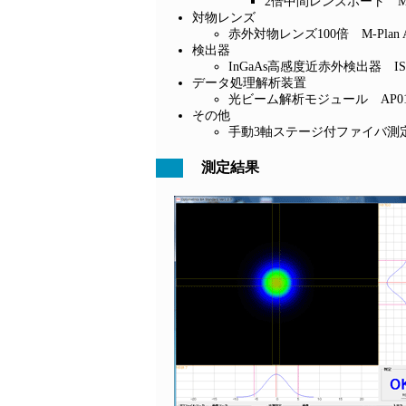
2倍中間レンズポート MS-
対物レンズ
赤外対物レンズ100倍 M-Plan Ap
検出器
InGaAs高感度近赤外検出器 ISA
データ処理解析装置
光ビーム解析モジュール AP01
その他
手動3軸ステージ付ファイバ測定用
測定結果