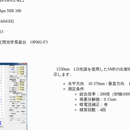
OP011-RL2
o NIR 100
041H2
3
光学系架台 OP002-F3
1550nm LD光源を使用したSMFの出
示します。
水平方向 10.370um / 垂直方向 10
測定条件
総合倍率：200倍（対物10
画素分解能：0.15um
暗電流補正：有
積算回数：4回