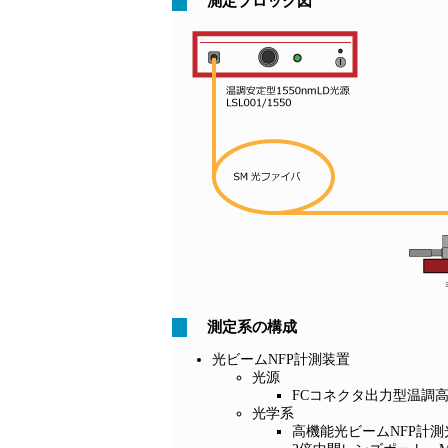
測定ブロック図
測定系の構成
光ビームNFP計測装置
光源
FCコネクタ出力型温調高安定
光学系
高機能光ビームNFP計測光学系