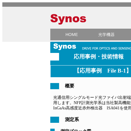
HOME
光学機器
応用事例・技術情報
【応用事例 File B
概要
光通信用シングルモード光ファイバ出射端面
用します。NFP計測光学系は当社製高機能型NFP
InGaAs高感度近赤外検出器 ISA041を
測定系