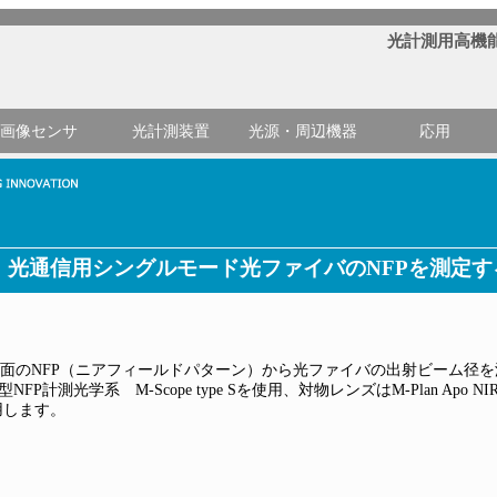
光計測用高機
画像センサ
光計測装置
光源・周辺機器
応用
-1】 光通信用シングルモード光ファイバのNFPを測定す
のNFP（ニアフィールドパターン）から光ファイバの出射ビーム径を測定
計測光学系 M-Scope type Sを使用、対物レンズはM-Plan Apo 
使用します。