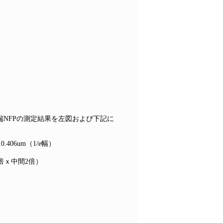
射端NFPの測定結果を左図および下記に
.406um（1/e幅）
0倍ｘ中間2倍）