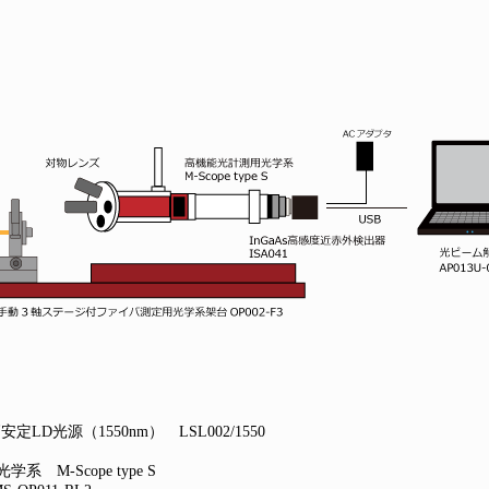
LD光源（1550nm） LSL002/1550
 M-Scope type S